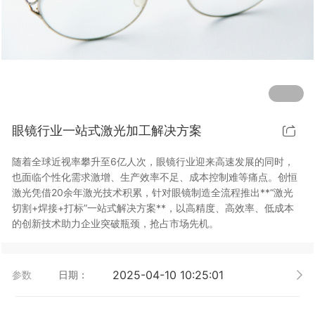
行业动态
EM-Smart 系列
创恒激光双头双工位铁芯激光焊接机
电机定转子铁芯快速打样加工服务
水暖洁具行业
新能源电机定转子铁芯激光焊接机
厨具五金行业
创恒激光阀芯焊接工作站
包装赋码及标机
眼镜行业一站式激光加工解决方案
新能源汽车零配件激光焊接机
礼品定制
随着全球近视率攀升至6亿人次，眼镜行业迎来高速发展的同时，
家电行业
也面临个性化需求激增、生产效率不足、成本控制难等痛点。创恒
激光凭借20余年激光技术积累，针对眼镜制造全流程推出**“激光
模具制造行业中激光加工设备解决方案
切割+焊接+打标”一站式解决方案**，以高精度、高效率、低成本
的创新技术助力企业突破瓶颈，抢占市场先机。
低压电气行业
2025-04-10 10:25:01
参数
日期：