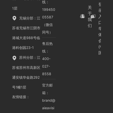
线：
登
关
1层
199450
录
于
入
05587
无锡分部：江
我
口-
（微信
们
苏省无锡市江阴市
华
同号）
体
港城大道988号临
会
售后热
(中
港科创园23-1
线：
国)
苏州分部：江
400-
027-
苏省苏州市高新区
8558
通安镇华金路292
官方邮
号1幢1层
箱：
友情链接
：
brand@
aieavisi