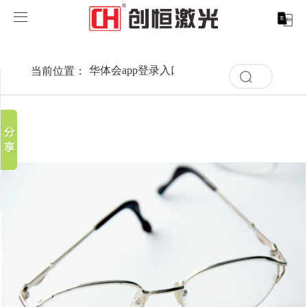
华体会app登录入口
华体会app登录入口
当前位置：
华体会app登录入口
>
案例展示
>
行业解决方
分享到
清
产品中心
空
新浪微博
记
录
微信
案例展示
华体会app登录入口-华体会(中国)
取消
历
百度贴吧
史
清
服务支持
激光切割系列
行业解决方案
光纤激光打标机
记
豆瓣
空
录
QQ好友
记
关于创恒
激光焊接系列
客户案例
紫外线激光打标机
精密激光切割机
汽车行业激光智能解决方案
录
历
史
华体会app登录入口
激光智能生产线
创客说
走进创恒
CO2激光打标机
大幅激光切割机
创恒激光CX-CE-1500手持焊接机_激光焊接机
轨道交通行业激光智能加工解决方案
记
录
华体会app登录入口-华体会(中国)
激光清洗系列
科技创恒
华体会app登录入口
在线飞行激光打标机
管材激光切割机
创恒激光机械手臂激光焊接机
新能源电机定子铁芯激光焊接产线
水泵风机行业
底部导航
激光加工服务
加入创恒
展会活动
CX-3D系列激光打标机
电机定转子铁芯单工位激光焊接机
新能源电机转子铁芯自动检测压铆产线
创恒激光清洗机
眼镜行业