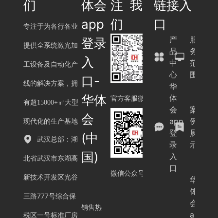
们
体会
注我
链接入
app
们
口
专注于为各行各业
产
服
登录
提供全系统激光加
品
务
入
中
范
工设备及自动化产
心
围
口-
线的解决方案，拥
华
华体
体
官方客服微信
有超15000+㎡大型
会
案
会
app
例
现代化的生产基地
登
展
(中
武汉总部：湖
录
示
国)
入
北省武汉市东湖高
口
微信公众号
新技术开发区光谷
华
体
三路777号综合保
会
销售热
app
税区一号标准厂房