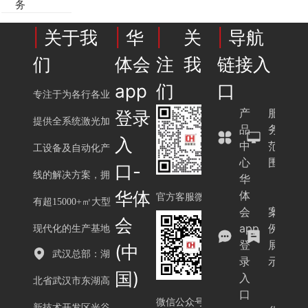
务
|
关于我
|
华
|
关
|
导航
们
体会
注我
链接入
app
们
口
专注于为各行各业
产
服
登录
提供全系统激光加
品
务
入
中
范
工设备及自动化产
心
围
口-
线的解决方案，拥
华
华体
体
官方客服微信
有超15000+㎡大型
会
案
会
app
例
现代化的生产基地
登
展
(中
武汉总部：湖
录
示
国)
入
北省武汉市东湖高
口
微信公众号
新技术开发区光谷