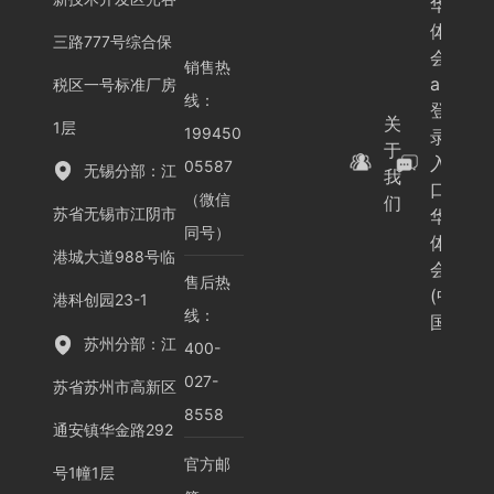
华
体
三路777号综合保
会
销售热
app
税区一号标准厂房
线：
登
关
1层
199450
录
于
入
05587
无锡分部：江
我
口-
（微信
们
苏省无锡市江阴市
华
同号）
体
港城大道988号临
会
售后热
(中
港科创园23-1
线：
国)
苏州分部：江
400-
027-
苏省苏州市高新区
8558
通安镇华金路292
官方邮
号1幢1层