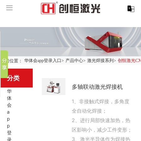
华体会app登录入口
华体会app登录入口
分享到
产品中心
新浪微博
微信
案例展示
华体会app登录入口-华体会(中国)
当前位置：
华体会app登录入口
>
产品中心
>
激光焊接系列
>
创恒激光CX-C
百度贴吧
服务支持
激光切割系列
行业解决方案
光纤激光打标机
豆瓣
分类
QQ好友
多轴联动激光焊接机
关于创恒
激光焊接系列
客户案例
紫外线激光打标机
精密激光切割机
汽车行业激光智能解决方案
华
体
1、非接触式焊接，多角度
华体会app登录入口
激光智能生产线
创客说
走进创恒
CO2激光打标机
大幅激光切割机
创恒激光CX-CE-1500手持焊接机_激光焊接机
轨道交通行业激光智能加工解决方案
会
全自动化焊接；
a
p
2、进行局部快速加热，热
华体会app登录入口-华体会(中国)
激光清洗系列
科技创恒
华体会app登录入口
在线飞行激光打标机
管材激光切割机
创恒激光机械手臂激光焊接机
新能源电机定子铁芯激光焊接产线
水泵风机行业
p
区影响小，减少工件变形；
登
底部导航
激光加工服务
加入创恒
展会活动
CX-3D系列激光打标机
电机定转子铁芯单工位激光焊接机
新能源电机转子铁芯自动检测压铆产线
创恒激光清洗机
眼镜行业
3、激光半导体作为焊接热
录