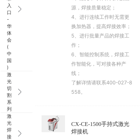
入
源，焊接质量稳定；
行业动态
EM-Smart 系列
创恒激光双头双工位铁芯激光焊接机
电机定转子铁芯快速打样加工服务
水暖洁具行业
口
4、进行连续工作时无需更
-
华
换加热器，提高焊接效率；
新能源电机定转子铁芯激光焊接机
厨具五金行业
体
5、进行批量产品的焊接工
会
创恒激光阀芯焊接工作站
包装赋码及标机
作；
(
中
6、智能控制系统，焊接工
新能源汽车零配件激光焊接机
礼品定制
国
作智能化，可对接各种产
)
线；
激
家电行业
光
了解详情请联系400-027-8
切
模具制造行业中激光加工设备解决方案
558。
割
系
低压电气行业
列
激
光
CX-CE-1500手持式激光
焊
焊接机
接