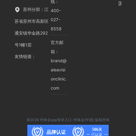
线：
国)
苏州分部：江
400-
027-
苏省苏州市高新区
8558
通安镇华金路292
官方邮
号1幢1层
箱：
友情链接
：
brand@
aieavisi
onclinic.
com
©2026 华体会app登录入口-华体会(中国) 版权所有
506
天
品牌认证
已认证