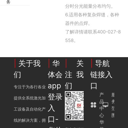
务
分时分光能量分布均匀。
6.适用各种复杂焊缝，各种
器件的点焊。
了解详情请联系400-027-8
558。
|
关于我
|
华
|
关
|
导航
们
体会
注我
链接入
app
们
口
专注于为各行各业
产
服
登录
提供全系统激光加
品
务
入
中
范
工设备及自动化产
心
围
口-
线的解决方案，拥
华