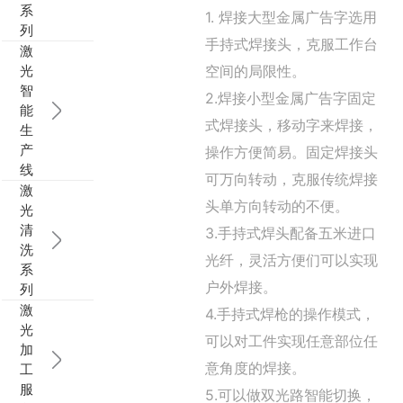
系
1. 焊接大型金属广告字选用
列
手持式焊接头，克服工作台
激
光
空间的局限性。
智
2.焊接小型金属广告字固定
能
式焊接头，移动字来焊接，
生
产
操作方便简易。固定焊接头
线
可万向转动，克服传统焊接
激
头单方向转动的不便。
光
清
3.手持式焊头配备五米进口
洗
光纤，灵活方便们可以实现
系
户外焊接。
列
激
4.手持式焊枪的操作模式，
光
可以对工件实现任意部位任
加
意角度的焊接。
工
服
5.可以做双光路智能切换，