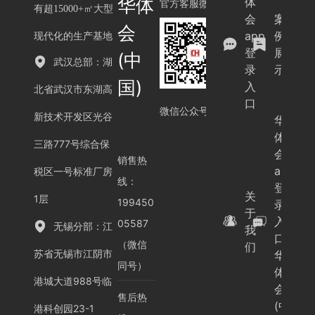
华体
体
官方客服微信
有超15000+㎡大型
会
案
会
app
例
现代化的生产基地
登
展
(中
武汉总部：湖
录
示
国)
入
北省武汉市东湖高
口
微信公众号
新技术开发区光谷
华
体
三路777号综合保
会
销售热
app
税区一号标准厂房
线：
登
关
1层
199450
录
于
入
05587
无锡分部：江
我
口-
（微信
们
苏省无锡市江阴市
华
同号）
体
港城大道988号临
会
售后热
(中
港科创园23-1