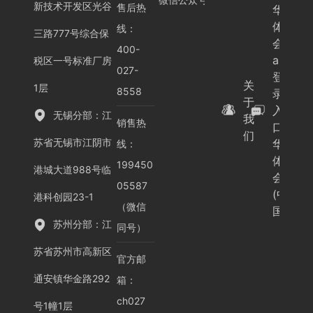
新技术开发区光谷
售后热
华
体
线：
三路777号综合保
会
400-
app
税区一号标准厂房
027-
登
关
1层
8558
录
于
入
无锡分部：江
我
销售热
口-
们
苏省无锡市江阴市
华
线：
体
199450
港城大道988号临
会
05587
(中
港科创园23-1
（微信
国)
苏州分部：江
同号）
苏省苏州市高新区
官方邮
通安镇华金路292
箱：
ch027
号1幢1层