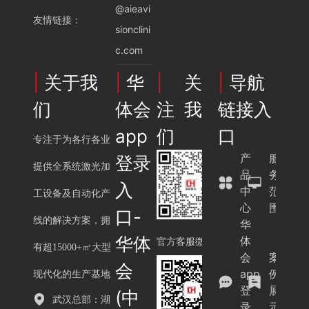
@aieavi
友情链接
：
sionclini
c.com
|
关于我
|
华
|
关
|
导航
们
体会
注我
链接入
app
们
口
专注于为各行各业
产
服
登录
提供全系统激光加
品
务
入
中
范
工设备及自动化产
心
围
口-
线的解决方案，拥
华
华体
体
官方客服微信
有超15000+㎡大型
会
案
会
app
例
现代化的生产基地
登
展
(中
武汉总部：湖
录
示