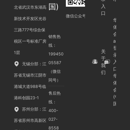
国)
入
北省武汉市东湖高
口
微信公众号
新技术开发区光谷
华
体
三路777号综合保
会
销售热
app
税区一号标准厂房
线：
登
关
1层
199450
录
于
入
05587
无锡分部：江
我
口-
（微信
们
苏省无锡市江阴市
华
同号）
体
港城大道988号临
会
售后热
(中
港科创园23-1
线：
国)
苏州分部：江
400-
027-
苏省苏州市高新区
8558