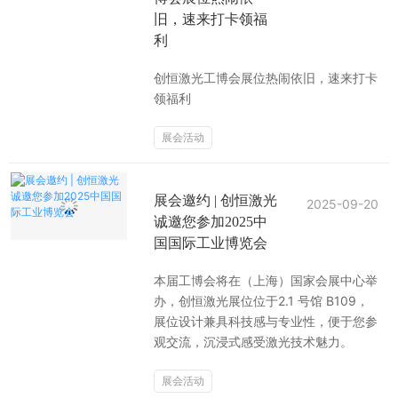
旧，速来打卡领福
行业动态
EM-Smart 系列
创恒激光双头双工位铁芯激光焊接机
电机定转子铁芯快速打样加工服务
水暖洁具行业
利
新能源电机定转子铁芯激光焊接机
厨具五金行业
创恒激光工博会展位热闹依旧，速来打卡
领福利
创恒激光阀芯焊接工作站
包装赋码及标机
展会活动
新能源汽车零配件激光焊接机
礼品定制
展会邀约 | 创恒激光
2025-09-20
家电行业
诚邀您参加2025中
国国际工业博览会
模具制造行业中激光加工设备解决方案
本届工博会将在（上海）国家会展中心举
办，创恒激光展位位于2.1 号馆 B109，
低压电气行业
展位设计兼具科技感与专业性，便于您参
观交流，沉浸式感受激光技术魅力。
展会活动