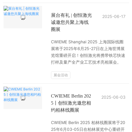
展台有礼 | 创恒激光
2025-06-17
诚邀您共聚上海线
圈展
CWIEME Shanghai 2025 上海国际线圈
展将于2025年6月25-27日在上海世博展
览馆重磅开启！创恒激光将携带铁芯快速
打样及量产全产业工艺技术亮相展会。
展会活动
CWIEME Berlin 202
2025-06-03
5丨创恒激光邀您相
约柏林线圈展
CWIEME Berlin 2025 柏林线圈展将于20
25年6月03-05日在柏林展览中心重磅开