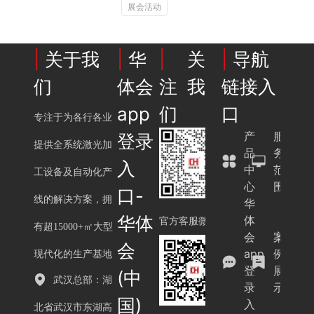
展会活动
|
关于我
|
华
|
关
|
导航
们
体会
注我
链接入
app
们
口
专注于为各行各业
产
服
登录
提供全系统激光加
品
务
入
中
范
工设备及自动化产
心
围
口-
线的解决方案，拥
华
华体
体
官方客服微信
有超15000+㎡大型
会
案
会
app
例
现代化的生产基地
登
展
(中
武汉总部：湖
录
示
国)
入
北省武汉市东湖高